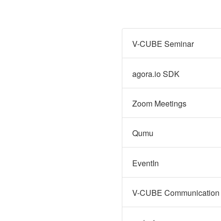
V-CUBE Seminar
agora.io SDK
Zoom Meetings
Qumu
EventIn
V-CUBE Communication 